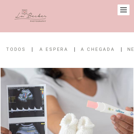
TODOS
A ESPERA
A CHEGADA
N
444
0