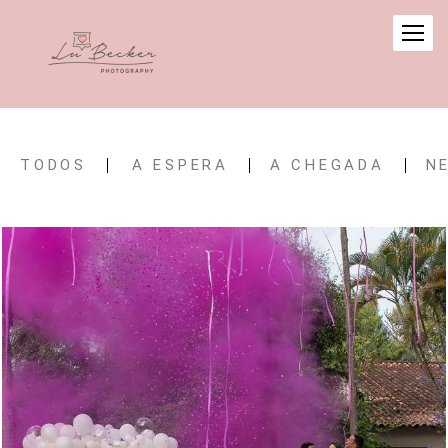
TODOS
A ESPERA
A CHEGADA
N
357
0