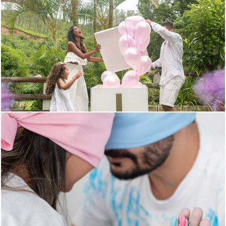
630
0
616
0