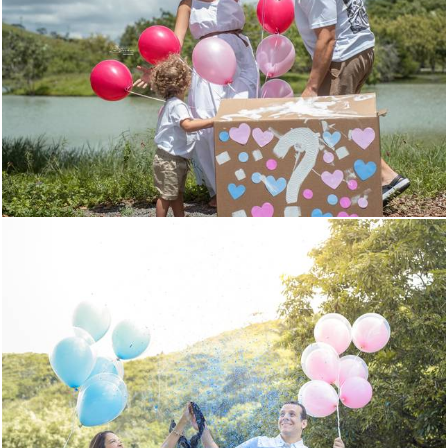
630
0
620
0