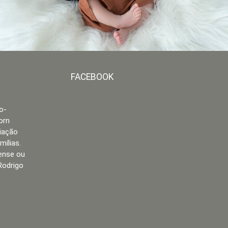
FACEBOOK
o-
orn
riação
mílias.
ense ou
Rodrigo