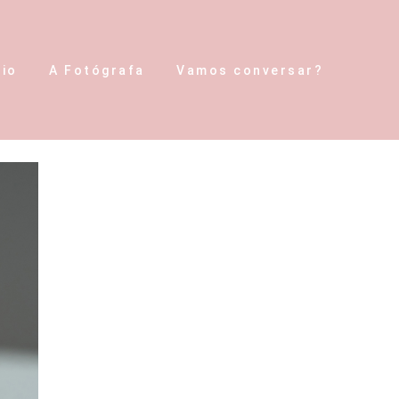
lio
A Fotógrafa
Vamos conversar?