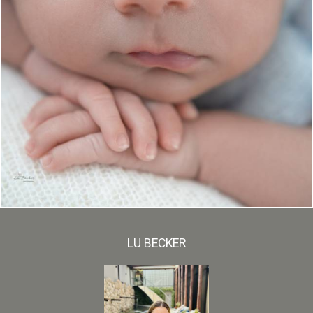
492
0
LU BECKER