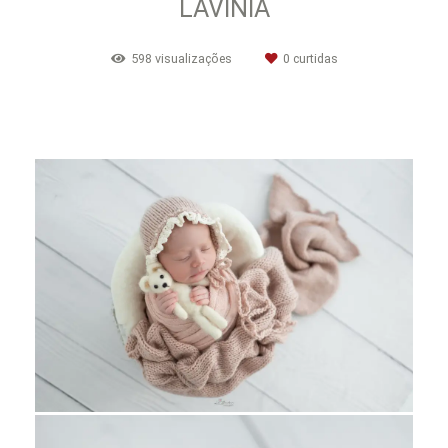
LAVÍNIA
598
visualizações
0
curtidas