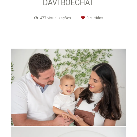
DAVI BOECHAT
477
visualizações
0
curtidas