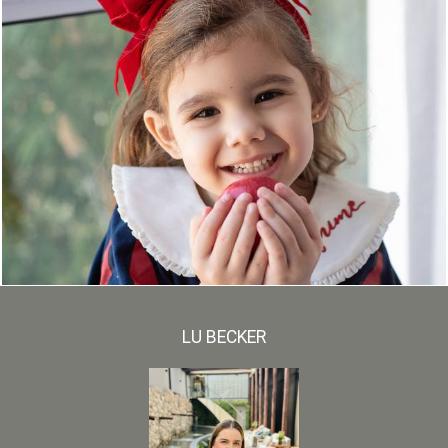
476
0
LU BECKER