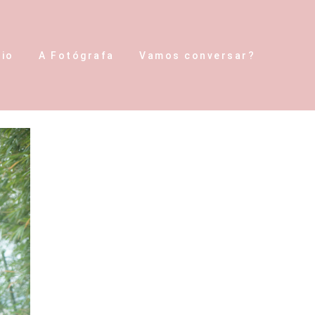
lio
A Fotógrafa
Vamos conversar?