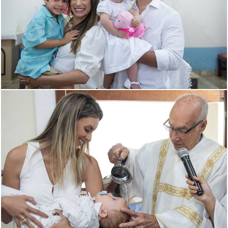
558
0
550
0