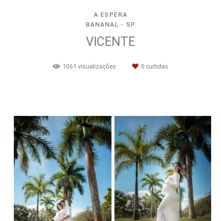
A ESPERA
BANANAL - SP
VICENTE
1061
visualizações
0
curtidas