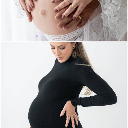
363
0
467
0