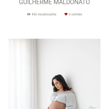
GUILHERME MALDONATO
826
visualizações
0
curtidas