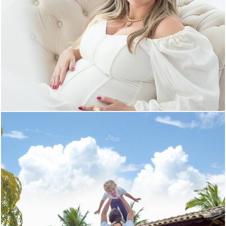
411
0
1104
0